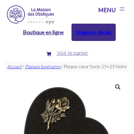
Aller
au
contenu
Boutique en ligne
Urgence décès
Voir le panier
Accueil
/
Plaques funéraires
/ Plaque cœur Socle 25×25 Noire