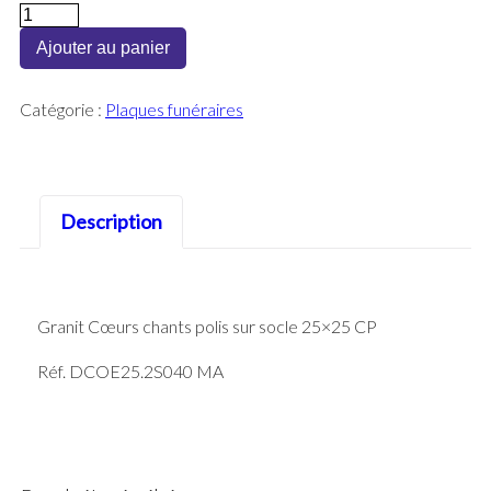
quantité
de
Ajouter au panier
Plaque
cœur
Catégorie :
Plaques funéraires
Socle
25×25
Noire
Description
Granit Cœurs chants polis sur socle 25×25 CP
Réf. DCOE25.2S040 MA