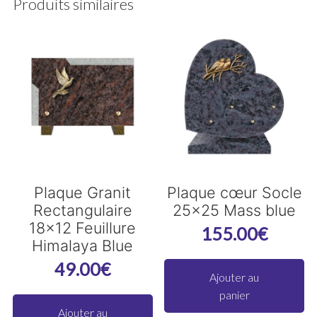
Produits similaires
Plaque Granit
Plaque cœur Socle
Rectangulaire
25×25 Mass blue
18×12 Feuillure
155.00
€
Himalaya Blue
49.00
€
Ajouter au
panier
Ajouter au