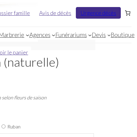
ossier
famille
Avis de décès
Urgence décès
Marbrerie
Agences
Funérariums
Devis
Boutique
oir le panier
 (naturelle)
 selon fleurs de saison
Ruban