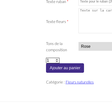
Texte ruban
*
Texte fleurs
*
Tons de la
composition
quantité
de
Ajouter au panier
Gerbe
à
Catégorie :
Fleurs naturelles
la
main
(naturelle)