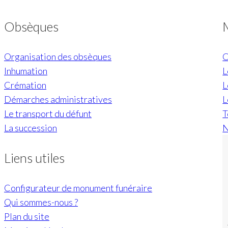
du
produit
Obsèques
Organisation des obsèques
C
Inhumation
L
Crémation
L
Démarches administratives
L
Le transport du défunt
T
La succession
N
Liens utiles
Configurateur de monument funéraire
Qui sommes-nous ?
Plan du site