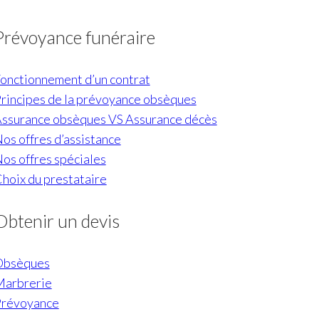
du
duit
produit
Prévoyance funéraire
onctionnement d’un contrat
rincipes de la prévoyance obsèques
ssurance obsèques VS Assurance décès
os offres d’assistance
os offres spéciales
hoix du prestataire
Obtenir un devis
Obsèques
arbrerie
révoyance