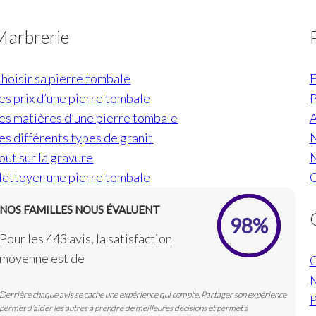
produit
pro
Marbrerie
hoisir sa pierre tombale
F
es prix d’une pierre tombale
P
es matières d’une pierre tombale
A
es différents types de granit
N
out sur la gravure
N
ettoyer une pierre tombale
C
NOS FAMILLES NOUS ÉVALUENT
98%
Pour les 443 avis, la satisfaction
moyenne est de
M
Derrière chaque avis se cache une expérience qui compte. Partager son expérience
P
permet d’aider les autres à prendre de meilleures décisions et permet à