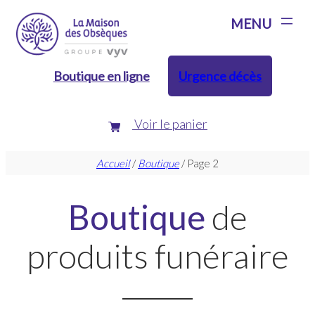
Aller
au
contenu
Boutique en ligne
Urgence décès
Voir le panier
Accueil
/
Boutique
/ Page 2
Boutique
de
produits funéraire