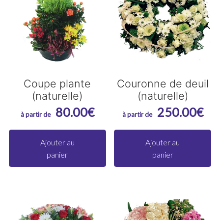
être
êt
choisies
ch
sur
su
la
la
page
p
du
du
Coupe plante
Couronne de deuil
(naturelle)
(naturelle)
produit
pr
80.00
€
250.00
€
Ajouter au
Ajouter au
panier
panier