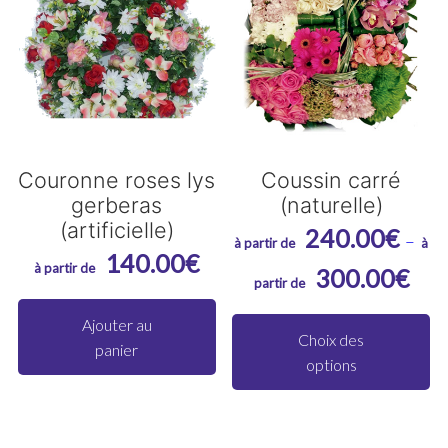
Couronne roses lys
Coussin carré
gerberas
(naturelle)
(artificielle)
240.00
€
–
140.00
€
Plag
300.00
€
de
C
Ajouter au
prix :
pr
Choix des
panier
240.
options
a
à
pl
300.
va