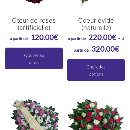
Cœur de roses
Coeur évidé
(artificielle)
(naturelle)
120.00
€
220.00
€
–
Plag
320.00
€
de
Ajouter au
C
panier
prix :
pr
Choix des
220.
options
a
à
pl
320.
va
Le
op
pe
êt