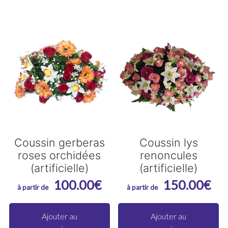
230.
va
Le
op
pe
êt
ch
su
la
p
du
Coussin gerberas
Coussin lys
roses orchidées
renoncules
pr
(artificielle)
(artificielle)
100.00
€
150.00
€
Ajouter au
Ajouter au