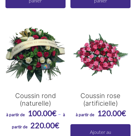
panier
panier
Coussin rond
Coussin rose
(naturelle)
(artificielle)
100.00
€
120.00
€
–
Plage
220.00
€
de
Ajouter au
Ce