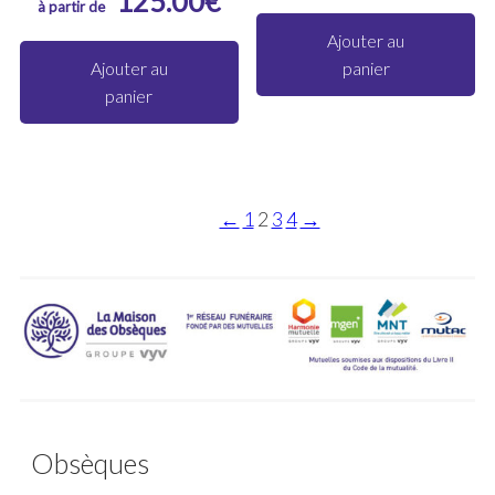
125.00
€
Ajouter au
Ajouter au
panier
panier
←
1
2
3
4
→
Obsèques