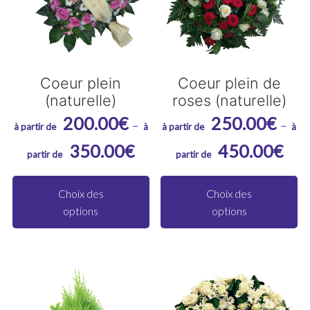
ch
su
la
p
du
Coeur plein
Coeur plein de
(naturelle)
roses (naturelle)
pr
200.00
€
250.00
€
–
–
Plage
Plag
350.00
€
450.00
€
de
de
Ce
C
prix :
prix :
produit
pr
Choix des
Choix des
200.00€
250.
options
options
a
a
à
à
plusieurs
pl
350.00€
450.
variations.
va
Les
Le
options
op
peuvent
pe